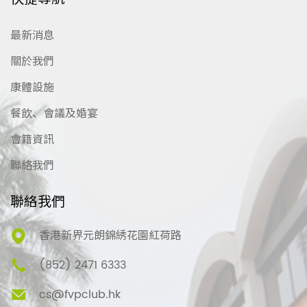
最新消息
關於我們
康體設施
餐飲、會議及婚宴
會籍資訊
聯絡我們
聯絡我們
香港新界元朗錦綉花園紅荷路
(852) 2471 6333
cs@fvpclub.hk