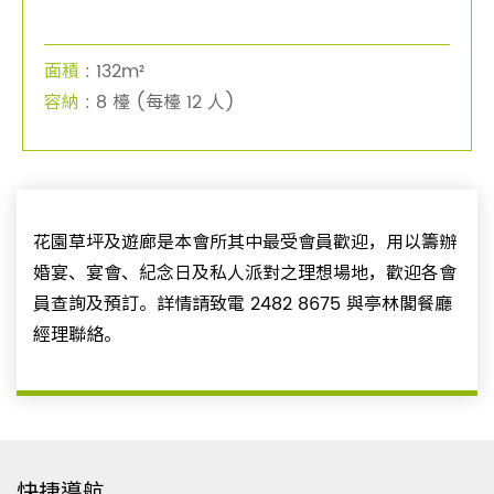
面積
: 132m²
容納
: 8 檯 (每檯 12 人)
花園草坪及遊廊是本會所其中最受會員歡迎，用以籌辦
婚宴、宴會、紀念日及私人派對之理想場地，歡迎各會
員查詢及預訂。詳情請致電 2482 8675 與亭林閣餐廳
經理聯絡。
快捷導航