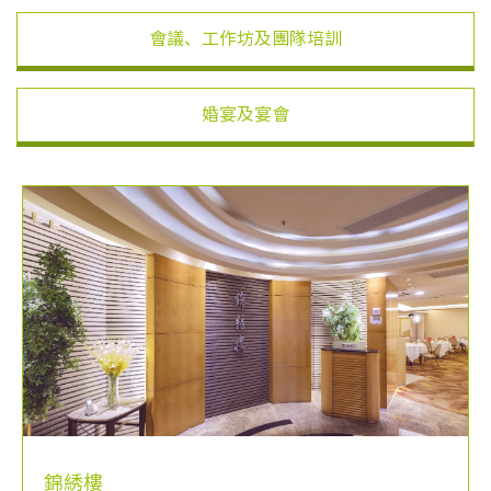
會議、工作坊及團隊培訓
婚宴及宴會
錦綉樓